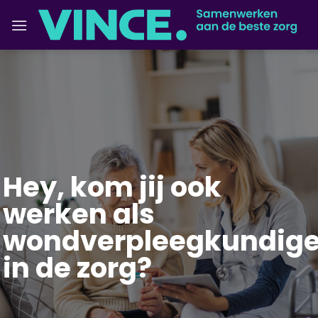
Ga
naar
inhoud
Hey, kom jij ook
werken als
wondverpleegkundig
in de zorg?