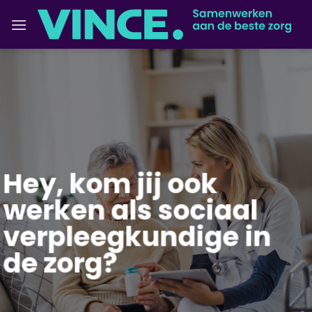
Ga
naar
inhoud
Hey, kom jij ook
werken als sociaal
verpleegkundige in
de zorg?