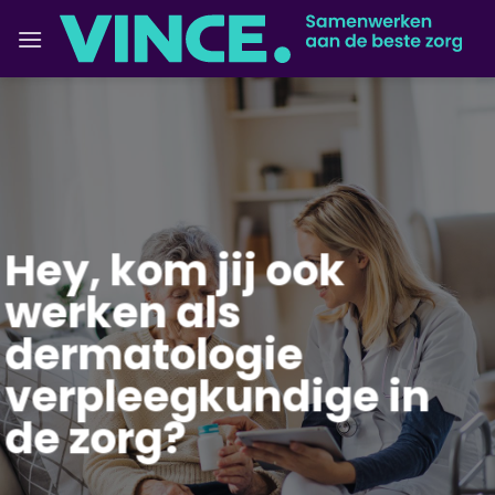
Ga
naar
inhoud
Hey, kom jij ook
werken als
dermatologie
verpleegkundige in
de zorg?