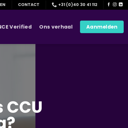
GEN
CONTACT
+31 (0)40 30 41 112
NCE Verified
Ons verhaal
Aanmelden
ls CCU
g?