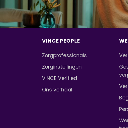
VINCE PEOPLE
WE
Zorgprofessionals
Ver
Zorginstellingen
Ges
ver
VINCE Verified
Ver
Ons verhaal
Beg
Per
Wer