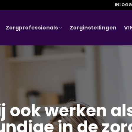
INLOG
Zorgprofessionals
Zorginstellingen
VI
ij ook werken a
ndige in de zor