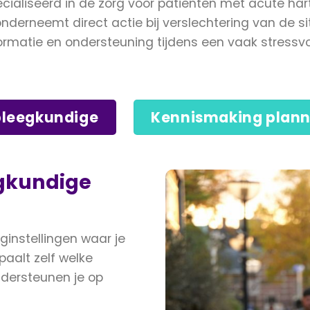
cialiseerd in de zorg voor patiënten met acute ha
onderneemt direct actie bij verslechtering van de si
rmatie en ondersteuning tijdens een vaak stressvol
pleegkundige
Kennismaking plan
egkundige
ginstellingen waar je
paalt zelf welke
dersteunen je op