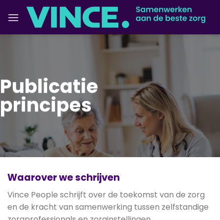
Ga
naar
inhoud
Publicatie
principes
Waarover we schrijven
Vince People schrijft over de toekomst van de zorg
en de kracht van samenwerking tussen zelfstandige
zorgprofessionals en zorginstellingen.