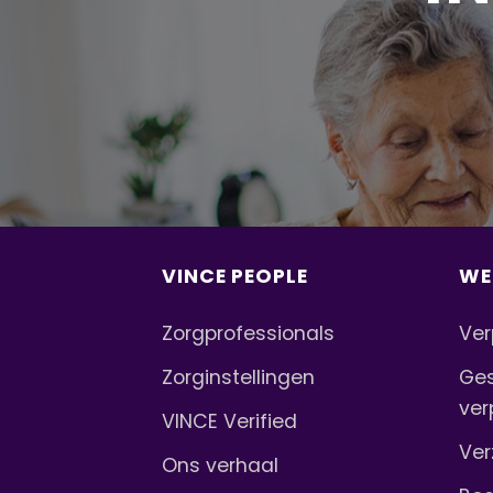
VINCE PEOPLE
WE
Zorgprofessionals
Ver
Zorginstellingen
Ges
ver
VINCE Verified
Ver
Ons verhaal