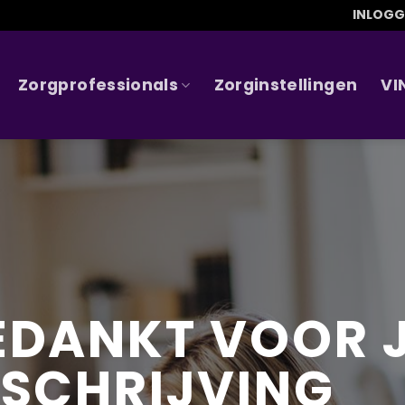
INLOG
Zorgprofessionals
Zorginstellingen
VI
EDANKT VOOR 
NSCHRIJVING