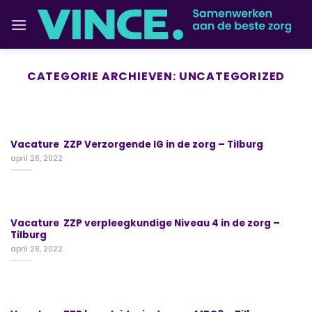
Ga
naar
inhoud
CATEGORIE ARCHIEVEN:
UNCATEGORIZED
UNCATEGORIZED
Vacature ZZP
Verzorgende IG in de
Vacature ZZP Verzorgende IG in de zorg – Tilburg
zorg – Tilburg
april 28, 2022
april 28, 2022
Lees verder
→
Vacature ZZP verpleegkundige Niveau 4 in de zorg –
Tilburg
april 28, 2022