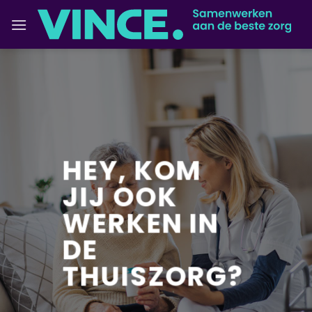
Ga
naar
inhoud
HEY,
KOM
JIJ OOK
WERKEN IN
DE
THUISZORG?