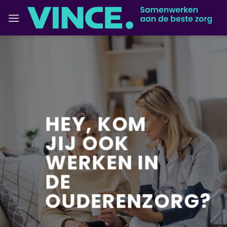
Ga
naar
inhoud
HEY,
KOM
JIJ OOK
WERKEN IN
DE
OUDERENZORG?