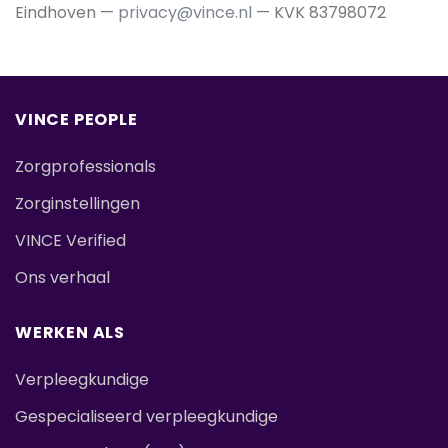
Eindhoven —
privacy@vince.nl
— KVK 83798072
VINCE PEOPLE
Zorgprofessionals
Zorginstellingen
VINCE Verified
Ons verhaal
WERKEN ALS
Verpleegkundige
Gespecialiseerd verpleegkundige